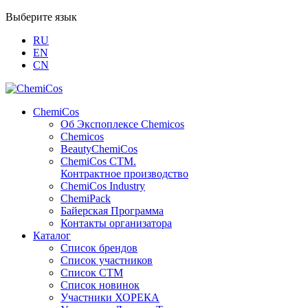
Выберите язык
RU
EN
CN
ChemiCos
Об Экспоплексе Chemicos
Chemicos
BeautyChemiCos
ChemiCos СТМ.
Контрактное производство
ChemiCos Industry
ChemiPack
Байерская Программа
Контакты организатора
Каталог
Список брендов
Список участников
Список СТМ
Список новинок
Участники ХОРЕКА