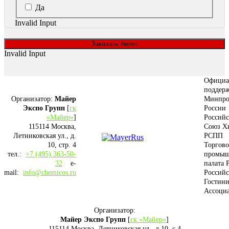
Да
Invalid Input
Заказать билет
Invalid Input
Официа
поддерж
Организатор:
Майер
Минпро
Экспо Групп
[
гк
России
«Майер»
]
Россий
115114 Москва,
Союз Х
Летниковская ул., д.
РСПП
10, стр. 4
Торгово
тел.:
+7 (495) 363-50-
промыш
32
e-
палата 
mail:
info@chemicos.ru
Российс
Гостини
Ассоци
Организатор:
Майер Экспо Групп
[
гк «Майер»
]
115114 Москва, Летниковская ул., д.10, с.4