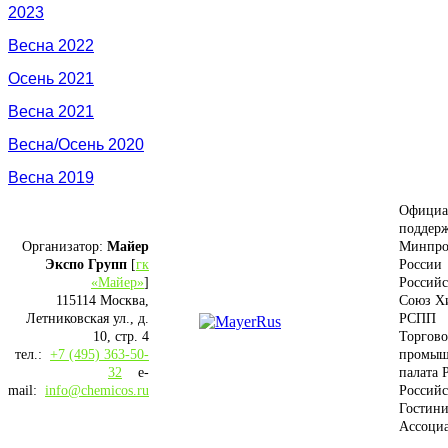
2023
Весна 2022
Осень 2021
Весна 2021
Весна/Осень 2020
Весна 2019
Официа
поддерж
Организатор:
Майер
Минпро
Экспо Групп
[
гк
России
«Майер»
]
Россий
115114 Москва,
Союз Х
Летниковская ул., д.
РСПП
10, стр. 4
Торгово
тел.:
+7 (495) 363-50-
промыш
32
e-
палата 
mail:
info@chemicos.ru
Российс
Гостини
Ассоци