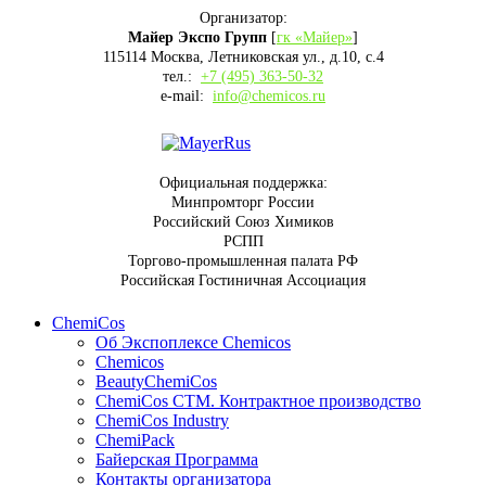
Организатор:
Майер Экспо Групп
[
гк «Майер»
]
115114 Москва, Летниковская ул., д.10, с.4
тел.:
+7 (495) 363-50-32
e-mail:
info@chemicos.ru
Официальная поддержка:
Минпромторг России
Российский Союз Химиков
РСПП
Торгово-промышленная палата РФ
Российская Гостиничная Ассоциация
ChemiCos
Об Экспоплексе Chemicos
Chemicos
BeautyChemiCos
ChemiCos СТМ. Контрактное производство
ChemiCos Industry
ChemiPack
Байерская Программа
Контакты организатора