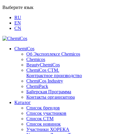
Выберите язык
RU
EN
CN
ChemiCos
Об Экспоплексе Chemicos
Chemicos
BeautyChemiCos
ChemiCos СТМ.
Контрактное производство
ChemiCos Industry
ChemiPack
Байерская Программа
Контакты организатора
Каталог
Список брендов
Список участников
Список СТМ
Список новинок
Участники ХОРЕКА