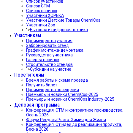
Список участников
Список СТМ
Список новинок
Участники ХОРЕКА
Участники Детские Товары ChemiCos
Участники Zoo
">
Бытовая и цифровая техника
Участникам
Преимущества участия
Забронировать стенд
График монтажа-демонтажа
Руководство участника
Галерея новинок
Строительство стендов
">
Субсидии на участие
Посетителям
Время работы и схема проезда
Получить билет
Преимущества посещения
Премьеры и новинки ChemiCos-2025
Премьеры и новинки ChemiCos Industry-2025
Деловая программа
Конференция. СТМ и контрактное производство.
Осень 2026
Форум Ресурсы Роста. Химия для Жизни
Конференция. От идеи до реализации продукта.
Весна 2026