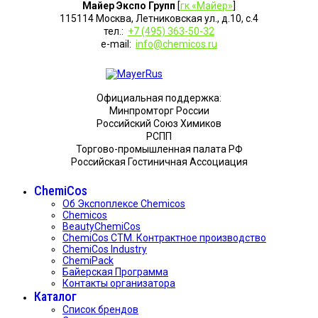
Майер Экспо Групп
[
гк «Майер»
]
115114 Москва, Летниковская ул., д.10, с.4
тел.:
+7 (495) 363-50-32
e-mail:
info@chemicos.ru
Официальная поддержка:
Минпромторг России
Российский Союз Химиков
РСПП
Торгово-промышленная палата РФ
Российская Гостиничная Ассоциация
ChemiCos
Об Экспоплексе Chemicos
Chemicos
BeautyChemiCos
ChemiCos СТМ. Контрактное производство
ChemiCos Industry
ChemiPack
Байерская Программа
Контакты организатора
Каталог
Список брендов