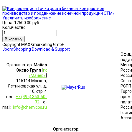
Увеличить изображение
Цена:
12500.00 руб.
Количество:
Copyright MAXXmarketing GmbH
JoomShopping Download & Support
Офиц
подд
Организатор:
Майер
Минп
Экспо Групп
[
гк
Росс
«Майер»
]
Росси
115114 Москва,
Союз
Летниковская ул., д.
РСПП
10, стр. 4
Торго
тел.:
+7 (495) 363-50-
пром
32
e-
палат
mail:
info@chemicos.ru
Росси
Гости
Ассо
Организатор: