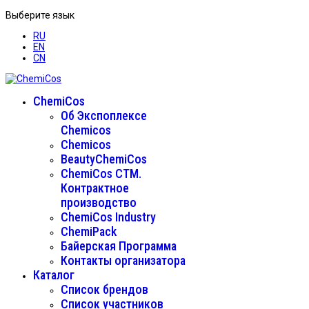
Выберите язык
RU
EN
CN
ChemiCos
Об Экспоплексе
Chemicos
Chemicos
BeautyChemiCos
ChemiCos СТМ.
Контрактное
производство
ChemiCos Industry
ChemiPack
Байерская Программа
Контакты организатора
Каталог
Список брендов
Список участников