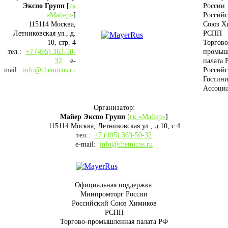
Экспо Групп
[
гк
России
«Майер»
]
Россий
115114 Москва,
Союз Х
Летниковская ул., д.
РСПП
10, стр. 4
Торгово
тел.:
+7 (495) 363-50-
промыш
32
e-
палата 
mail:
info@chemicos.ru
Российс
Гостини
Ассоци
Организатор:
Майер Экспо Групп
[
гк «Майер»
]
115114 Москва, Летниковская ул., д.10, с.4
тел.:
+7 (495) 363-50-32
e-mail:
info@chemicos.ru
Официальная поддержка:
Минпромторг России
Российский Союз Химиков
РСПП
Торгово-промышленная палата РФ