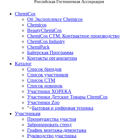
Российская Гостиничная Ассоциация
ChemiCos
Об Экспоплексе Chemicos
Chemicos
BeautyChemiCos
ChemiCos СТМ. Контрактное производство
ChemiCos Industry
ChemiPack
Байерская Программа
Контакты организатора
Каталог
Список брендов
Список участников
Список СТМ
Список новинок
Участники ХОРЕКА
Участники Детские Товары ChemiCos
Участники Zoo
">
Бытовая и цифровая техника
Участникам
Преимущества участия
Забронировать стенд
График монтажа-демонтажа
Руководство участника