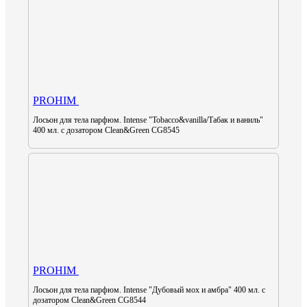
PROHIM
Лосьон для тела парфюм. Intense "Tobacco&vanilla/Табак и ваниль"
400 мл. с дозатором Clean&Green CG8545
PROHIM
Лосьон для тела парфюм. Intense "Дубовый мох и амбра" 400 мл. с
дозатором Clean&Green CG8544