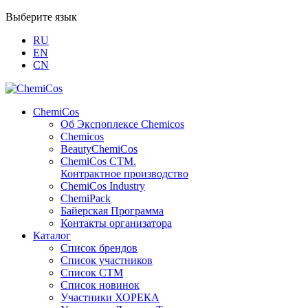
Выберите язык
RU
EN
CN
ChemiCos
Об Экспоплексе Chemicos
Chemicos
BeautyChemiCos
ChemiCos СТМ.
Контрактное производство
ChemiCos Industry
ChemiPack
Байерская Программа
Контакты организатора
Каталог
Список брендов
Список участников
Список СТМ
Список новинок
Участники ХОРЕКА