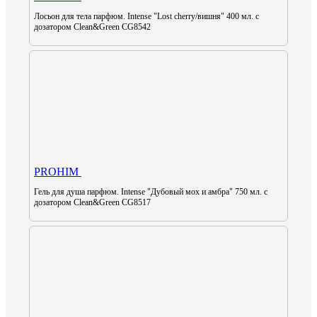
Лосьон для тела парфюм. Intense "Lost cherry/вишня" 400 мл. с
дозатором Clean&Green CG8542
PROHIM
Гель для душа парфюм. Intense "Дубовый мох и амбра" 750 мл. с
дозатором Clean&Green CG8517