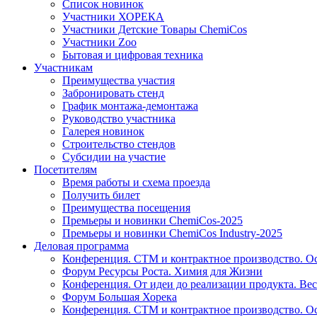
Список новинок
Участники ХОРЕКА
Участники Детские Товары ChemiCos
Участники Zoo
Бытовая и цифровая техника
Участникам
Преимущества участия
Забронировать стенд
График монтажа-демонтажа
Руководство участника
Галерея новинок
Строительство стендов
Субсидии на участие
Посетителям
Время работы и схема проезда
Получить билет
Преимущества посещения
Премьеры и новинки ChemiCos-2025
Премьеры и новинки ChemiCos Industry-2025
Деловая программа
Конференция. СТМ и контрактное производство. О
Форум Ресурсы Роста. Химия для Жизни
Конференция. От идеи до реализации продукта. Вес
Форум Большая Хорека
Конференция. СТМ и контрактное производство. О