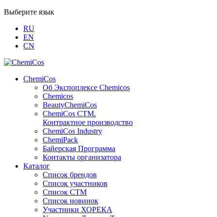
Выберите язык
RU
EN
CN
ChemiCos
Об Экспоплексе Chemicos
Chemicos
BeautyChemiCos
ChemiCos СТМ.
Контрактное производство
ChemiCos Industry
ChemiPack
Байерская Программа
Контакты организатора
Каталог
Список брендов
Список участников
Список СТМ
Список новинок
Участники ХОРЕКА