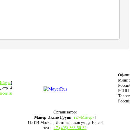
Офици
Минпр
Майер»
]
Росси
 стр. 4
РСПП
icos.ru
Торго
Росси
Организатор:
Майер Экспо Групп
[
гк «Майер»
]
115114 Москва, Летниковская ул., д.10, с.4
тел.:
+7 (495) 363-50-32