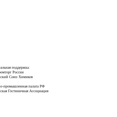
альная поддержка:
омторг России
йский Союз Химиков
во-промышленная палата РФ
йская Гостиничная Ассоциация