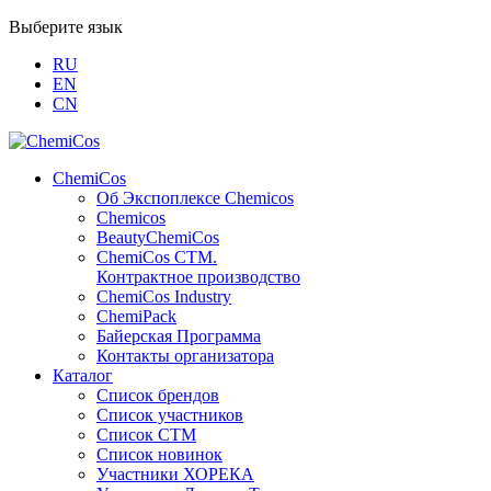
Выберите язык
RU
EN
CN
ChemiCos
Об Экспоплексе Chemicos
Chemicos
BeautyChemiCos
ChemiCos СТМ.
Контрактное производство
ChemiCos Industry
ChemiPack
Байерская Программа
Контакты организатора
Каталог
Список брендов
Список участников
Список СТМ
Список новинок
Участники ХОРЕКА