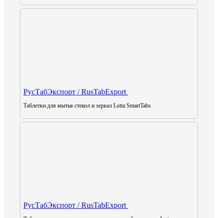
РусТабЭкспорт / RusTabExport
Таблетки для мытья стекол и зеркал Lotta SmartTabs
РусТабЭкспорт / RusTabExport