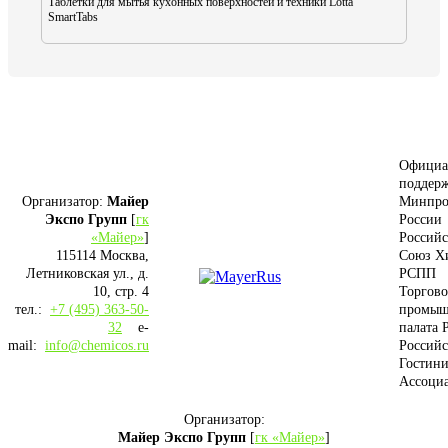
Таблетки для мытья кухонных поверхностей и техники Lotta
SmartTabs
Официа
поддерж
Организатор:
Майер
Минпро
Экспо Групп
[
гк
России
«Майер»
]
Россий
115114 Москва,
Союз Х
Летниковская ул., д.
РСПП
10, стр. 4
Торгово
тел.:
+7 (495) 363-50-
промыш
32
e-
палата 
mail:
info@chemicos.ru
Российс
Гостини
Ассоци
Организатор:
Майер Экспо Групп
[
гк «Майер»
]