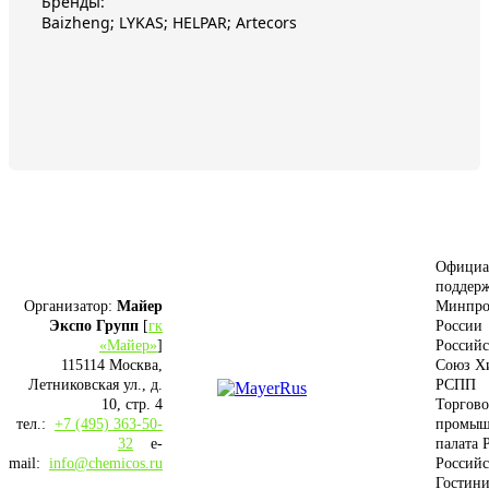
Бренды:
Baizheng; LYKAS; HELPAR; Artecors
Официа
поддерж
Организатор:
Майер
Минпро
Экспо Групп
[
гк
России
«Майер»
]
Россий
115114 Москва,
Союз Х
Летниковская ул., д.
РСПП
10, стр. 4
Торгово
тел.:
+7 (495) 363-50-
промыш
32
e-
палата 
mail:
info@chemicos.ru
Российс
Гостини