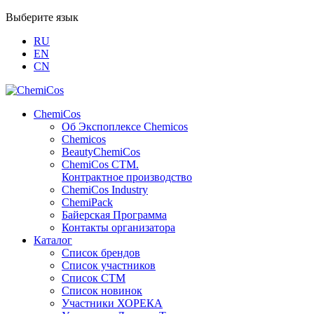
Выберите язык
RU
EN
CN
ChemiCos
Об Экспоплексе Chemicos
Chemicos
BeautyChemiCos
ChemiCos СТМ.
Контрактное производство
ChemiCos Industry
ChemiPack
Байерская Программа
Контакты организатора
Каталог
Список брендов
Список участников
Список СТМ
Список новинок
Участники ХОРЕКА