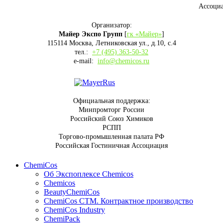
Ассоци
Организатор:
Майер Экспо Групп
[
гк «Майер»
]
115114 Москва, Летниковская ул., д.10, с.4
тел.:
+7 (495) 363-50-32
e-mail:
info@chemicos.ru
Официальная поддержка:
Минпромторг России
Российский Союз Химиков
РСПП
Торгово-промышленная палата РФ
Российская Гостиничная Ассоциация
ChemiCos
Об Экспоплексе Chemicos
Chemicos
BeautyChemiCos
ChemiCos СТМ. Контрактное производство
ChemiCos Industry
ChemiPack