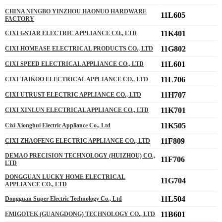
CHINA NINGBO YINZHOU HAONUO HARDWARE
11L605
FACTORY
11K401
CIXI GSTAR ELECTRIC APPLIANCE CO., LTD
11G802
CIXI HOMEASE ELECTRICAL PRODUCTS CO., LTD
11L601
CIXI SPEED ELECTRICAL APPLIANCE CO., LTD
11L706
CIXI TAIKOO ELECTRICAL APPLIANCE CO., LTD
11H707
CIXI UTRUST ELECTRIC APPLIANCE CO., LTD
11K701
CIXI XINLUN ELECTRICAL APPLIANCE CO., LTD
11K505
Cixi Xionghui Electric Appliance Co., Ltd
11F809
CIXI ZHAOFENG ELECTRIC APPLIANCE CO., LTD
DEMAO PRECISION TECHNOLOGY (HUIZHOU) CO.,
11F706
LTD
DONGGUAN LUCKY HOME ELECTRICAL
11G704
APPLIANCE CO., LTD
11L504
Dongguan Super Electric Technology Co., Ltd
11B601
EMIGOTEK (GUANGDONG) TECHNOLOGY CO., LTD