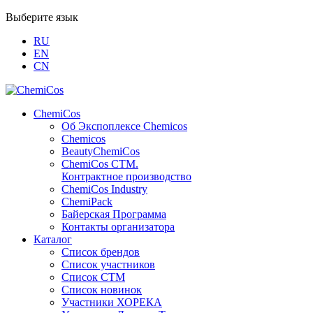
Выберите язык
RU
EN
CN
ChemiCos
Об Экспоплексе Chemicos
Chemicos
BeautyChemiCos
ChemiCos СТМ.
Контрактное производство
ChemiCos Industry
ChemiPack
Байерская Программа
Контакты организатора
Каталог
Список брендов
Список участников
Список СТМ
Список новинок
Участники ХОРЕКА