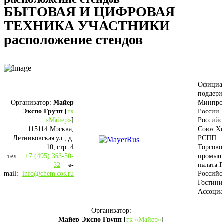
БЫТОВАЯ И ЦИФРОВАЯ
ТЕХНИКА УЧАСТНИКИ
расположение стендов
Официа
поддерж
Организатор:
Майер
Минпро
Экспо Групп
[
гк
России
«Майер»
]
Россий
115114 Москва,
Союз Х
Летниковская ул., д.
РСПП
10, стр. 4
Торгово
тел.:
+7 (495) 363-50-
промыш
32
e-
палата 
mail:
info@chemicos.ru
Российс
Гостини
Ассоци
Организатор:
Майер Экспо Групп
[
гк «Майер»
]