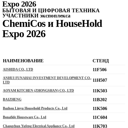
Expo 2026
БЫТОВАЯ И ЦИФРОВАЯ ТЕХНИКА
УЧАСТНИКИ экспоплекса
ChemiCos и HouseHold
Expo 2026
НАИМЕНОВАНИЕ
СТЕНД
11F506
AISHIDA CO., LTD
ANHUI FUNAHAI INVESTMENT DEVELOPMENT CO.,
11H507
LTD
11K503
AOYAM KITCHEN (ZHONGSHAN) CO., LTD
11B202
BAIZHENG
11K506
Bazhou Linyu Household Products Co., Ltd
11C604
Bonafide Houseware Co., Ltd
11K703
Changchun Yufeng Electrical Appliance Co., Ltd