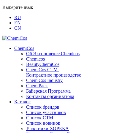
Выберите язык
RU
EN
CN
ChemiCos
Об Экспоплексе Chemicos
Chemicos
BeautyChemiCos
ChemiCos СТМ.
Контрактное производство
ChemiCos Industry
ChemiPack
Байерская Программа
Контакты организатора
Каталог
Список брендов
Список участников
Список СТМ
Список новинок
Участники ХОРЕКА