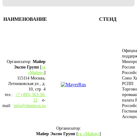
НАИМЕНОВАНИЕ
СТЕНД
Официа
поддерж
Организатор:
Майер
Минпро
Экспо Групп
[
гк
России
«Майер»
]
Россий
115114 Москва,
Союз Х
Летниковская ул., д.
РСПП
10, стр. 4
Торгово
тел.:
+7 (495) 363-50-
промыш
32
e-
палата 
mail:
info@chemicos.ru
Российс
Гостини
Ассоци
Организатор:
Майер Экспо Групп
[
гк «Майер»
]