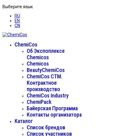
Выберите язык
RU
EN
CN
ChemiCos
Об Экспоплексе
Chemicos
Chemicos
BeautyChemiCos
ChemiCos СТМ.
Контрактное
производство
ChemiCos Industry
ChemiPack
Байерская Программа
Контакты организатора
Каталог
Список брендов
Список участников